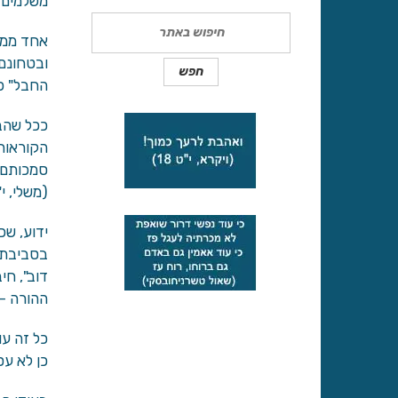
משלמים ד
Search
אחד ממרכ
ובטחונם 
החבל" כ
ככל שהבח
הקוראות 
סמכותם ר
(משלי, י
ידוע, שכ
בסביבתו,
דוב", חי
ההורה – 
כל זה עו
כן לא עס