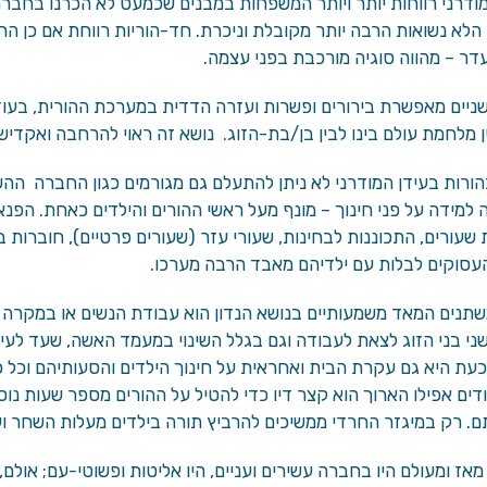
ודרני רווחות יותר ויותר המשפחות במבנים שכמעט לא הכרנו בחברה
לא נשואות הרבה יותר מקובלת וניכרת. חד-הוריות רווחת אם כן הרב
דר – מהווה סוגיה מורכבת בפני עצמה.
שניים מאפשרת בירורים ופשרות ועזרה הדדית במערכת ההורית, בעו
 מלחמת עולם בינו לבין בן/בת-הזוג. נושא זה ראוי להרחבה ואקדיש
הורות בעידן המודרני לא ניתן להתעלם גם מגורמים כגון החברה ההש
למידה על פני חינוך – מונף מעל ראשי ההורים והילדים כאחת. הפנאי
שעורים, התכוננות לבחינות, שעורי עזר (שעורים פרטיים), חוברות בח
העסוקים לבלות עם ילדיהם מאבד הרבה מערכו.
תנים המאד משמעותיים בנושא הנדון הוא עבודת הנשים או במקרה 
ני בני הזוג לצאת לעבודה וגם בגלל השינוי במעמד האשה, שעד לעי
כעת היא גם עקרת הבית ואחראית על חינוך הילדים והסעותיהם וכל כ
ודים אפילו הארוך הוא קצר דיו כדי להטיל על ההורים מספר שעות נוס
. רק במיגזר החרדי ממשיכים להרביץ תורה בילדים מעלות השחר ו
מאז ומעולם היו בחברה עשירים ועניים, היו אליטות ופשוטי-עם; אולם,