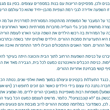
נים ולכן, מפסיקים הריונות עם בנות במספרים עצומים. בסין גם מ
ו השפעה אדירה לגבי רמת הצפיות מהבן-יחיד שהוא כל עולמם הריבויי
בר על המעבר של המשפחה מהתקופה המסורתית למודרנית ועל מה ש
ורה מוחשית סביב גלי העלייה מחברות מסורתיות כאשר האחרונים ש
ה על המהירות בה רכשו הילדים את השפה ונהגי הארץ לעומת הורי
 היא התערערות סמכות ההורים. הילדים שולטים יותר בשפה ובתרבות
 ההורים. חוסר האונים והתסכולים הובילו ליתר התחפרות ואיבה ואלי
ברנו על כניסת השפעות הרחוב לתוך הבית והכוונה היתה בעיקר להש
ימות. כניסת הכבלים והאינטרנט כמעט לכל בית, הגבירה מאד את הח
ף קושי מבחינת אחריות ההורים.
כנגד התעללות בקטינים וניצולם במשך מאות ואלפי שנים, נטתה הכף 
ברה נתנה כח עצום בידי הילדים כאשר הם זוכים לחופש רב (ויש אומרי
מע!) משפחות רבות מאופיינות במאבקי הורים ילדים, מה שמציג את 
נשק גם "לא קונבנציונלי", כלומר, מרשים לעצמם כמעט הכל בעוד הור
. לכן, כשמדובר במלחמה סמכות ההורים לרוב מובסת והם פגועים וח