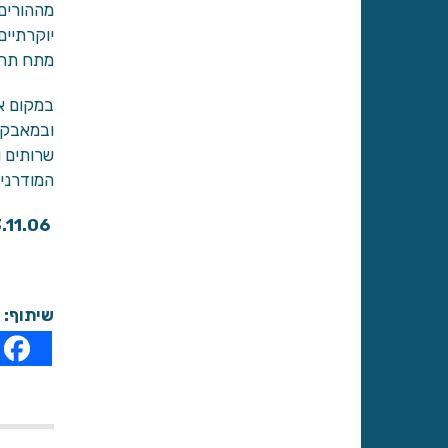
מההורים
יוקרתיים
מתח תחר
במקום אח
ובמאבקי 
שרותים 
המודרני 
.11.06
שיתוף: