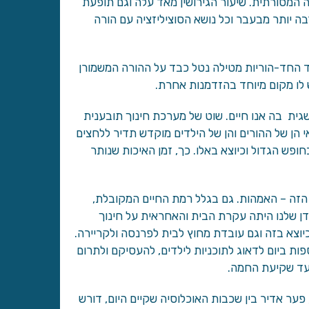
 המסורתית. שיעור הגירושין מאד עלה וגם תופעת
ה יותר מבעבר וכל נושא הסוציליזציה עם הורה
ד החד-הוריות מטילה נטל כבד על ההורה המשמורן
 לו מקום מיוחד בהזדמנות אחרת.
גית בה אנו חיים. שוט של מערכת חינוך תובענית
 הן של ההורים והן של הילדים מוקדש תדיר ללחצים
ופש הגדול וכיוצא באלו. כך, זמן האיכות שנותר
הזה – האמהות. גם בגלל רמת החיים המקובלת,
דן שלנו היתה עקרת הבית והאחראית על חינוך
יוצא בזה וגם עובדת מחוץ לבית לפרנסה ולקריירה.
פות ביום לדאוג לתוכניות לילדים, להעסיקם ולתרום
עד שקיעת החמה.
 פער אדיר בין שכבות האוכלוסיה שקיים היום, דורש