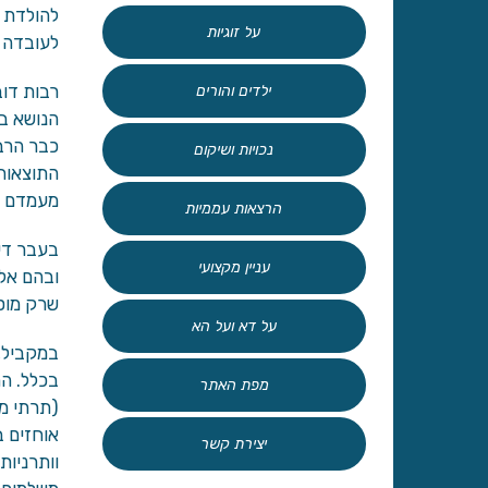
להולדת ב
על זוגיות
לעובדה ז
רבות דו
ילדים והורים
הנושא בצ
כבר הרב
נכויות ושיקום
התוצאות
מעמדם של
הרצאות עממיות
בעבר די
עניין מקצועי
ובהם אל
שרק מוסי
על דא ועל הא
במקביל, 
בכלל. הח
מפת האתר
(תרתי מש
אוחזים ב
יצירת קשר
וותרניות