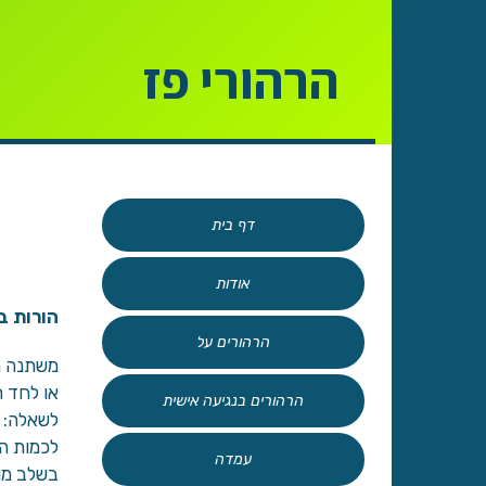
הרהורי פז
דף בית
אודות
הורות ב
הרהורים על
משתנה מש
או לחד 
הרהורים בנגיעה אישית
לשאלה: מ
לכמות ה
עמדה
בשלב מוק