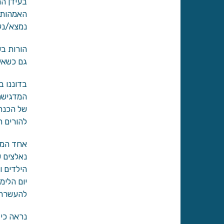
בעידן המ
האמהות ה
נמצא/נע
הורות ב
גם כשאין
בדוננו ב
המדגישה 
של הכנת 
להורים 
אחד המש
נאלצים ש
הילדים ו
יום הלימ
להעשרתם
נראה כי 