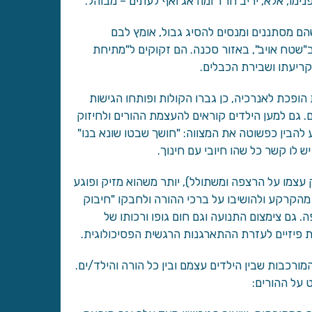
ימו, אלא, יריב חרד ומודאג ואף לעתים – מבוהל.
שהם מסתננים ומנסים להסיג גבול, אומץ לבם
ב"שטח אויב", באזור סכנה. הם זקוקים ל"מתיחת
ריעתו ושבירת הכבלים.
ופכת לאנרכיה, כן גברו הקולות ופותחו הגישות
. גם למען הילדים קוראים להעצמת ההורים ולחיזוק
להבין כפשוטה את המצווה: "חושך שבטו שונא בנו"
ש לו קשר כל שהו חיובי עם חינוך.
עצמו על הרצפה ומשתולל), יותר משהוא מזיק ופוגע
מהקרקע ולהושיבו על ברכי ההורה ולחבקו "חיבוק
. גם צימצום התנועה וגם חום גופו ורכותו של
ות פיזיים לעזרת ההתארגנות הרגשית הפסיכולוגית.
רכבות שבין הילדים עצמם ובין כל הורה והילד/ים.
 על ההורים: