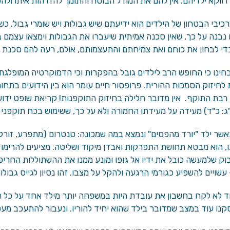
ווקא ילדיהם. אין להם את המודל הבוטח והתומך להזדהות איתו ולהפנ
יבי הבטחון של הילדים הוא ידיעתם שיש גבולות ויש שומרי גבול. כ
נבנה על כך, שאין סכנה אמיתית שיעברו את הגבולות וימצאו עצמם 
די לבחון את כוחם ואת צמיחתם והתעצמותם, אולם, רעה להם סכנת ק
ינו כי החופש הרב לילדים גובל בהפקרות וכי הדמוקרטיה המופלגת ה
לחיזוק הסמכות ההורית. פרופסור חיים עומר הוא בין הידועים בתחום
בת התוקף. אין מדובר חלילה בחיזוק התוקפנות! קריאת שופט ידוע 
"ג: כ"ד) מעידה על מעידתו החמורה ולא על כך, ששימוש בכח תוקפני י
אשר ילד "יורד מהפסים" ונמצא במה שמכונה: טנטרום (מתפרע, זורק 
 הוא מבטא תחושת התפרקות ואבדן מיקוד ושליטה. מציעים להרימו 
בוק שלמעשה כובל את ידיו אל גופו ומונע ממנו את ההשתוללות החריפה
עשויים להשפיע כגורמי הרגעה ולהקל על מצבו. זהו נסיון לגייס גבול
ד לא לקח בחשבון את עובדת היות במשפחה יותר מילד אחד על כל המו
קנו עוד במצב שמדובר בילד שהוא יחיד להוריו. ונעבור להתעכב מעט