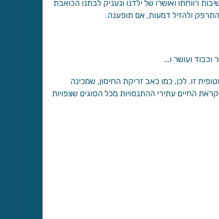
ות רווחתו ואושרו של ילדנו ונעניק לבתנו הכואבת
להתרפק ולהזיל דמעות, אם תופענה.
 וכבוד ועושר ו…
ופית זו. לכן, כמו כאב זריקת החיסון, שמכינה
ראת החיים עתירי ההתנסויות מכל הסוגים שצפויות