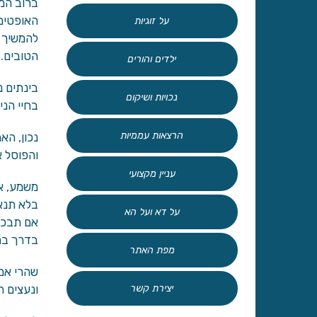
ברוב המכ
האופטימי
על זוגיות
להמשיך ל
הטובים.
ילדים והורים
בינתים נ
נכויות ושיקום
בחיי הני
הרצאות עממיות
נכון, הא
והפוסל א
עניין מקצועי
משמע, אנ
בלא תנאי
על דא ועל הא
אם תבכהו
בדרך בה 
מפת האתר
שהרי אם 
יצירת קשר
ונעצים ה