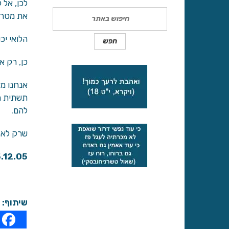
לכן, אל 
Search
את מטריי
הלואי יכ
כן, רק א
אנחנו מצ
תשתית ח
להם.
שרק לא י
.12.05
שיתוף: