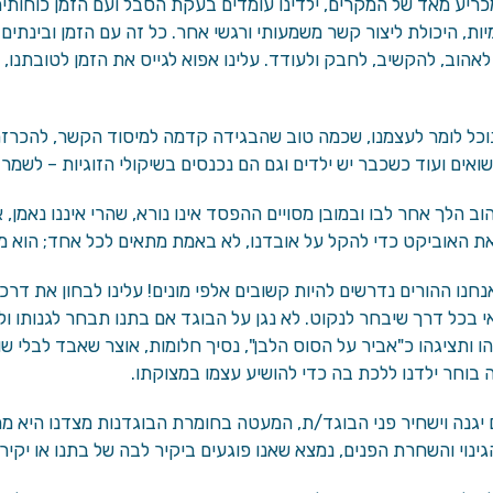
ריע מאד של המקרים, ילדינו עומדים בעקת הסבל ועם הזמן כוחותיה
ות, היכולת ליצור קשר משמעותי ורגשי אחר. כל זה עם הזמן ובינתים
אהוב, להקשיב, לחבק ולעודד. עלינו אפוא לגייס את הזמן לטובתנו, 
וכל לומר לעצמנו, שכמה טוב שהבגידה קדמה למיסוד הקשר, להכרזת
שואים ועוד כשכבר יש ילדים וגם הם נכנסים בשיקולי הזוגיות – לשמר
הוב הלך אחר לבו ובמובן מסויים ההפסד אינו נורא, שהרי איננו נאמן, 
ת האוביקט כדי להקל על אובדנו, לא באמת מתאים לכל אחד; הוא מו
חנו ההורים נדרשים להיות קשובים אלפי מונים! עלינו לבחון את דרכ
 בכל דרך שיבחר לנקוט. לא נגן על הבוגד אם בתנו תבחר לגנותו ו
 ותציגהו כ"אביר על הסוס הלבן", נסיך חלומות, אוצר שאבד לבלי ש
בוחר ילדנו ללכת בה כדי להושיע עצמו במצוקתו.
יגנה וישחיר פני הבוגד/ת, המעטה בחומרת הבוגדנות מצדנו היא מ
גינוי והשחרת הפנים, נמצא שאנו פוגעים ביקיר לבה של בתנו או יקיר