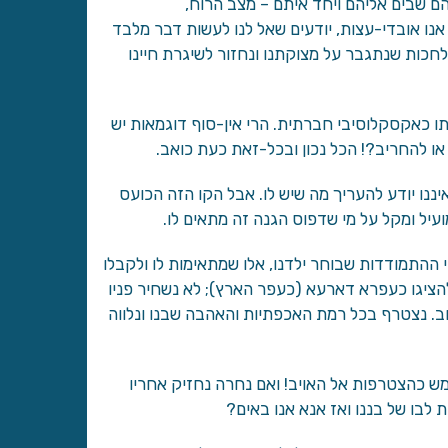
ם שבים אליהם ויחד איתם – מצב הרוח,
 אנו אובדי-עצות, יודעים שאל לנו לעשות דבר מלבד
לחכות שנתגבר על מצוקתנו ונחזור לשיגרת חיינו
ו כאקסקלוסיבי חברתית. הרי אין-סוף דוגמאות יש
 או להחריב?! הכל נכון ובכל-זאת כעת כואב.
איננו יודע להעריך מה שיש לו. אבל הקו הזה הכועס
עיל ומקל על מי שדפוס הגנה זה מתאים לו.
י ההתמודדות שבוחר ילדנו, אלו שמתאימות לו ולקבלו
להציגו כעפרא דארעא (כעפר הארץ); לא נשחיר פניו
וב. נצטרף בכל רמת האכפתיות והאהבה שבנו ונלווה
מש כהצטרפות אל האויב! ואם נחרה נחזיק אחריו
ת לבו של בננו ואז אנא אנו באים?