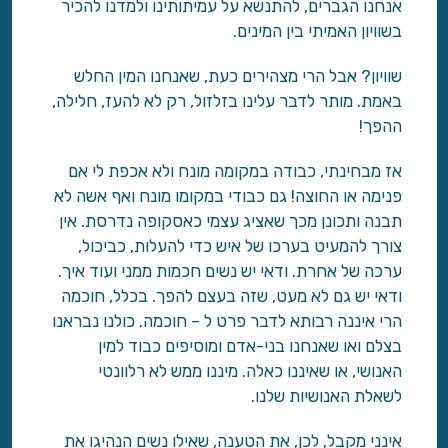
אנחנו הגברים, להתנשא על עמיתותינו ולמדנו להכיר
בשוויון האמיתי בין המינים.
שוויון? אבל הרי מצהירים כעת, שאנחנו המין החלש
באמת. מותר לדבר עלינו בזלזול, רק לא להעז, חלילה,
ההפך!
אז מבחינתי, כבודה במקומה מונח ולא אכפת לי אם
פנימה או החוצה! גם כבודי במקומו מונח ואף אשה לא
תבנה ותכונן מכך שאציג עצמי כאסקופה נדרסת. אין
צורך להמעיט בערכו של איש כדי להעלות, כביכול,
ערכה של אחרת. ודאי יש נשים חכמות ממני ועוד איך.
ודאי יש גם לא מעט, שזה בעצם להפך. בכלל, חוכמה
הרי איננה רבותא לדבר פרט ל – חוכמה. כולנו נבראנו
בצלם ואו שאנחנו בני-אדם ומוסיפים כבוד למין
האנושי, או שאיננו כאלה. מיננו ממש לא רלוונטי
לשאלת האנושיות שלנו.
אינני מקבל, לכן, את הטענה, שאילו נשים הנהיגו את