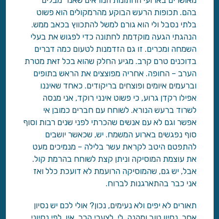
מאושרים בארועי החתונות הנוראים שאנו "מבלים"
בהם. תכופות הרעש הבוקע מהרמקולים הוא פשוט
בלתי נסבל ולי הוא גורם למשל להתכווץ בכאב ממש.
הנהגתי הגעה מוקדמת לחתונה כדי לפגוש את בעלי
השמחה ומכרים. זו גם הזדמנות לטעום כמה דברים
בדוכנים טרם קרב. מגיע החלק שהוא בכל זאת מטרת
הערב – החופה. אחריה מפוצצים את הראש בתופים
וברעמים איומים ופוצחים בריקודים. כאחד שאיננו
אפילו רקדן גרוע, כי פשוט אינני רוקד, אני מנסה
לשרוד ברעש הנורא. לשוחח עם חברים כמובן אי
אפשר וגם לא עם אנשים שהכרתי לפני שנים רבות וסוף
סוף נפגשים בארוע המשמח. יש, שכאשר יושבים
להתפטם היטב לקראת עשר בלילה – מנמיכים מעט
את עוצמת המוסיקה וניתן קצת לשוחח בהרמת קול.
אבל, יש גם, שהמוסיקה הרועמת לא דועכת כלל ואז
אני כבר בהתארגנות לברוח.
תאורים לא יפים ולא נעימים, נכון? אולי לכם יש נסיון
אחר, נסיון טוב ומהנה, לי, לצערי הרב, אין. לפי נסיוני