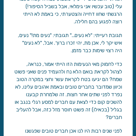
עלי (טוב עכשיו אני גימלאי, אבל בשביל הסיפור!)
הרגשתי שחוו דחייה והצטערתי, כי באמת לא הייתי
רוצה לפגוע בהם חלילה.
תגובת רעייתי: "לא נעים…" תגובתי: "נעים מת!" נעים,
איש יקר לי, אכן מת, יהי זכרו ברוך. אבל, "לא נעים"
היה רצוי שימות כבר מזמן.
כדי לחמוק מאי הנעימות הזו הייתי אמור, כנראה,
לצהול לקראת בואם הלא נח ולהעמיד פנים שאני פשוט
שמח? הם יגיעו בטח לקראת עשר וחצי במקרה הטוב
וכיוון שמדובר בחברים טובים ובאמת אהובים עלינו, לא
נפרד לפני שתים אחר חצות. זה שלמחרת קבענו
להשכים קום כדי לצאת עם חברים למסע רגלי בנגב או
בגליל (בכאילו) זה פשוט חוסר מזל כזה, אבל להעליב
חברים?
לפני שנים רבות היו לנו אכן חברים טובים שפגשנו