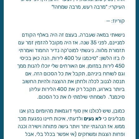
העיקרי: "מרבה רעש, מרבה שמחה!"
קוריוז: —
נישאתי במאה שעברה, בעצם זה היה באלף הקודם
למניינם, לפני 35 שנה. אז היה מקובל להזמין זמר עם
תזמורת מלווה. ניגשתי למוט'קה נדיר החמוד ואמרתי
לו בזו הלשון: "סיכמנו על 400 לירות. הנה כאן בכיסי
450 לירות במזומן. אם האורחים שלי יוכלו להנות ממך
וגם לשוחח ביניהם, תקבל את כל הסכום הזה. אם
תנסה לגנוב לכלה ולחתן את ההצגה ולהיות החשוב
ביותר בארוע, תקבל רק את 400 הלירות עליהן
סיכמנו". לשמחתי שילמתי לו את כל הסכום.
כמובן, שיש לכולנו אין סוף דוגמאות מהיומיום בהן אנו
מבליגים כי
לא נעים
ולדעתי, איכות חיינו נפגעת מכך
ממש. אז הנהגתי יותר ויותר גישה פתוחה וישירה וכנה
ופחות הצגות ומשחקים (אי אפשר בכלל בלי, אבל