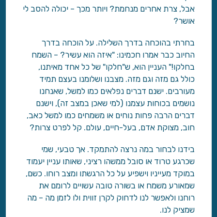
אבל, צרת אחרים מנחמת? ויותר מכך – יכולה להסב לי
אושר?
בחרתי בהוכחה בדרך השלילה. על הוכחה בדרך
החיוב כבר אמרו חכמינו: "איזה הוא עשיר? – השמח
בחלקו!" העניין הוא, ש"חלקו" של כל אחד מאיתנו,
כולל גם מזה וגם מזה. מצבנו ושלומנו בעצם תמיד
מעורבים. ישנם דברים נפלאים כמו למשל, שאנחנו
נושמים בכוחות עצמנו (למי שאכן במצב זה), וישנם
דברים הרבה פחות נוחים או משמחים כמו למשל כאב,
חוב, מצוקת אדם, בעל-חיים, עולם. קל לפרט צרות?
בידנו לבחור במה נרצה להתמקד. אך טבעי, שמי
שכרגע טרוד או סובל ממשהו רציני, שאותו עניין יעמוד
במוקד מעייניו וישפיע על כל הרגשתו ומצב רוחו. כשם,
שמאורע משמח או בשורה טובה עשויים לרומם את
רוחנו ולאפשר לנו לדחוק לקרן זווית ולו לזמן מה – מה
שמציק לנו.