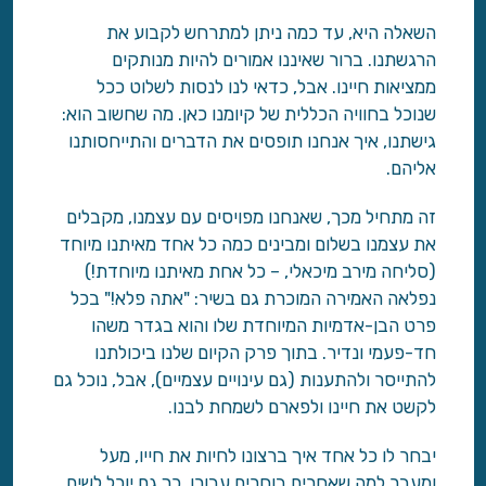
השאלה היא, עד כמה ניתן למתרחש לקבוע את
הרגשתנו. ברור שאיננו אמורים להיות מנותקים
ממציאות חיינו. אבל, כדאי לנו לנסות לשלוט ככל
שנוכל בחוויה הכללית של קיומנו כאן. מה שחשוב הוא:
גישתנו, איך אנחנו תופסים את הדברים והתייחסותנו
אליהם.
זה מתחיל מכך, שאנחנו מפויסים עם עצמנו, מקבלים
את עצמנו בשלום ומבינים כמה כל אחד מאיתנו מיוחד
(סליחה מירב מיכאלי, – כל אחת מאיתנו מיוחדת!)
נפלאה האמירה המוכרת גם בשיר: "אתה פלא!" בכל
פרט הבן-אדמיות המיוחדת שלו והוא בגדר משהו
חד-פעמי ונדיר. בתוך פרק הקיום שלנו ביכולתנו
להתייסר ולהתענות (גם עינויים עצמיים), אבל, נוכל גם
לקשט את חיינו ולפארם לשמחת לבנו.
יבחר לו כל אחד איך ברצונו לחיות את חייו, מעל
ומעבר למה שאחרים בוחרים עבורו. כך גם יוכל לשים